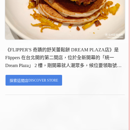
《FLIPPER'S 奇蹟的舒芙蕾鬆餅 DREAM PLAZA店》是
Flippers 在台北開的第二間店，位於全新開幕的「統一
Dream Plaza」 2 樓，剛開幕就人潮眾多，候位要領取號碼
牌。FLIPPER'S 起源於日本東京，以其獨特的舒芙蕾鬆餅
DISCOVER STORE
探索這間店
技術，在甜點界闖出名號。...