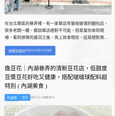
在台北東區的巷弄裡，有一家單店年營收破億的麵包店，
很多老闆一聽，都說單店絕對不可能，但是當你來到現
場，看到排隊的盛況之後，馬上就會相信，這是絕對真
的。排隊的人潮，不只在店門口，還延伸到巷弄的後方，
DISCOVER STORE
探索這間店
非常誇張，假日來排隊，至少20分鐘起跳，很多人都說，
從沒有見過一間麵包店，只是買麵包而已，排隊隊伍會這
麼長。...
逸豆花｜內湖巷弄的清新豆花店，低甜度
豆漿豆花好吃又健康，搭配啵啵球配料超
特別 ( 內湖美食 )
2025-11-28
4933
內湖區
豆花