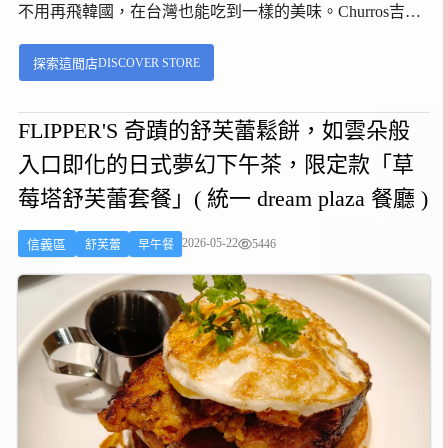
不用再飛韓國，在台灣也能吃到一樣的美味。Churros吉那
圈咖啡信義店，位在新光三越A11二樓的空橋旁，這裡人潮
DISCOVER STORE
探索這間店
超多，店面空間不大，但這裡的租金比一般的店面貴上好
幾倍，要有真正的實力，才有辦法租得下這裡的店面。...
FLIPPER'S 奇蹟的舒芙蕾鬆餅，如雲朵般
入口即化的日式夢幻下午茶，限定款「草
莓塔舒芙蕾套餐」( 統一 dream plaza 餐廳 )
2026-05-22
5446
信義區
舒芙蕾
早午餐