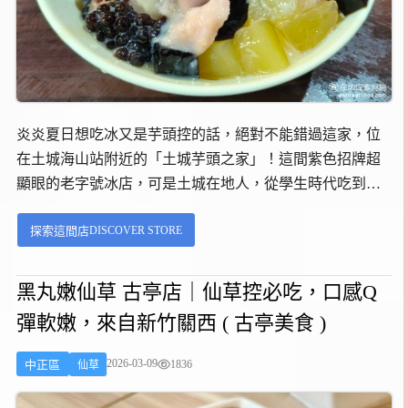
炎炎夏日想吃冰又是芋頭控的話，絕對不能錯過這家，位
在土城海山站附近的「土城芋頭之家」！這間紫色招牌超
顯眼的老字號冰店，可是土城在地人，從學生時代吃到大
的回憶。每次經過學府路這條美食戰區，遠遠就能看到那
DISCOVER STORE
探索這間店
面紫到發光的招牌，真的很難不被吸引！尤其是夏天的時
候，不管是內用、還是外帶，都是滿滿的人潮。《土城芋
頭之家》可不是浪得虛名，連知名美食節目「食尚玩家」
黑丸嫩仙草 古亭店｜仙草控必吃，口感Q
都曾經報導過呢！在眾多媒體的推薦下，這家店從原本的
彈軟嫩，來自新竹關西 ( 古亭美食 )
在地小店，逐漸成為許多外地人專程前來朝聖的芋頭冰聖
地。...
2026-03-09
1836
中正區
仙草