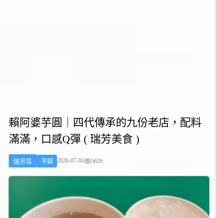
賴阿婆芋圓｜四代傳承的九份老店，配料
滿滿，口感Q彈 ( 瑞芳美食 )
2026-07-01
5626
瑞芳區
芋圓