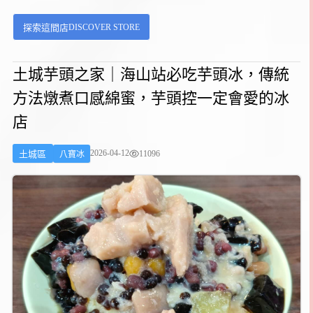
熱消暑的小店。北投市場這一帶是古早味紅茶的聚集地，
DISCOVER STORE
探索這間店
高記茶莊、蔡元益紅茶等都是在地有名的老店，甜妞並非
媒體大幅報導的名店，但在地人和路過的旅客回訪率也不
低，正好就位在「高記茶莊」對面，許多人原本是去高記
土城芋頭之家｜海山站必吃芋頭冰，傳統
排隊，看到隊伍太長才轉過來。...
方法燉煮口感綿蜜，芋頭控一定會愛的冰
店
2026-04-12
11096
土城區
八寶冰