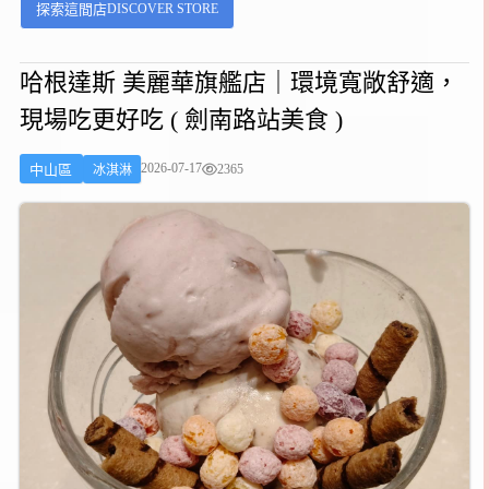
DISCOVER STORE
探索這間店
平價選擇。《秘方雪人兄弟 大安店》曾經被電視美食節目
《食尚玩家》採訪報導過，算是有一定知名度的冰店，也
有網友分享，店外常停著不少名貴車輛，連藝人也會來
哈根達斯 美麗華旗艦店｜環境寬敞舒適，
吃，讓這間店在網路上有話題性。...
現場吃更好吃 ( 劍南路站美食 )
2026-07-17
2365
中山區
冰淇淋