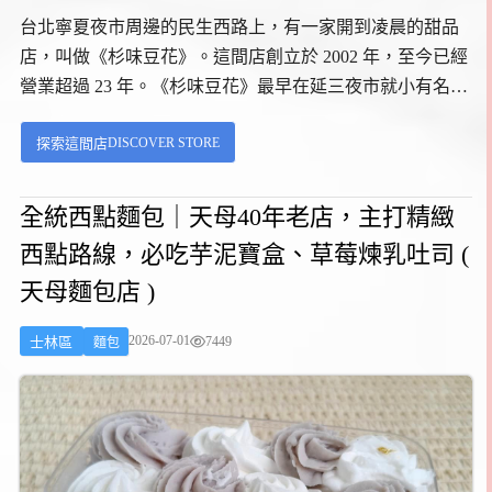
台北寧夏夜市周邊的民生西路上，有一家開到凌晨的甜品
店，叫做《杉味豆花》。這間店創立於 2002 年，至今已經
營業超過 23 年。《杉味豆花》最早在延三夜市就小有名
氣，後來搬到現在這個位置，離捷運雙連站步行只要五分
DISCOVER STORE
探索這間店
鐘，位置就在寧夏夜市和承德路之間很好找。...
全統西點麵包｜天母40年老店，主打精緻
西點路線，必吃芋泥寶盒、草莓煉乳吐司 (
天母麵包店 )
2026-07-01
7449
士林區
麵包