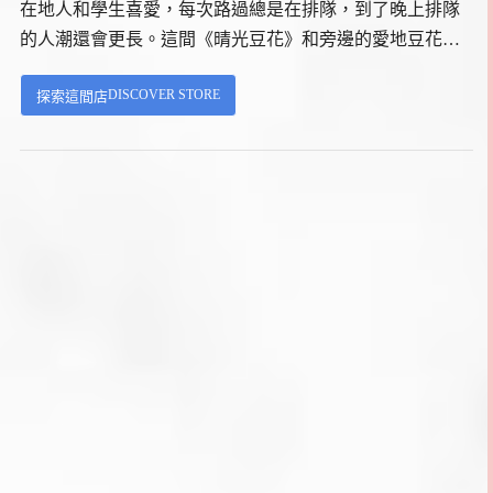
在地人和學生喜愛，每次路過總是在排隊，到了晚上排隊
的人潮還會更長。這間《晴光豆花》和旁邊的愛地豆花，
都是大直的兩大豆花名店，旁邊就是實踐大學，很多人從
DISCOVER STORE
探索這間店
學生時代就開始吃，一吃就是十幾二十年。...