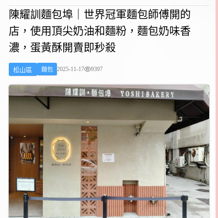
陳耀訓麵包埠｜世界冠軍麵包師傅開的
店，使用頂尖奶油和麵粉，麵包奶味香
濃，蛋黃酥開賣即秒殺
2025-11-17
9397
松山區
麵包