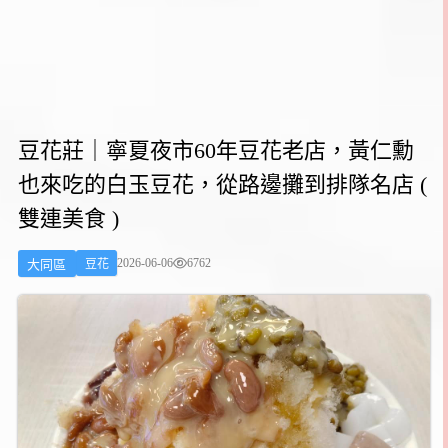
豆花莊｜寧夏夜市60年豆花老店，黃仁勳
也來吃的白玉豆花，從路邊攤到排隊名店 (
雙連美食 )
2026-06-06
6762
大同區
豆花