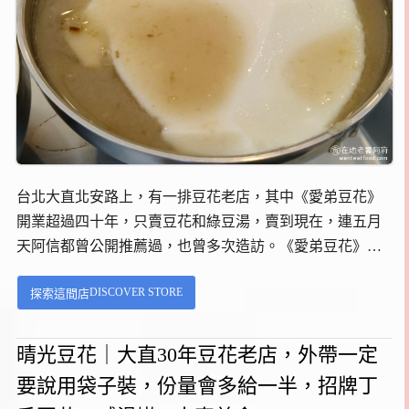
台北大直北安路上，有一排豆花老店，其中《愛弟豆花》
開業超過四十年，只賣豆花和綠豆湯，賣到現在，連五月
天阿信都曾公開推薦過，也曾多次造訪。《愛弟豆花》地
址在台北市中山區北安路 542號，從捷運大直站 3號出口，
DISCOVER STORE
探索這間店
步行約一分鐘即可到達，招牌清楚位置好找，只不過附近
不太好停車，建議搭捷運或公車。...
晴光豆花｜大直30年豆花老店，外帶一定
要說用袋子裝，份量會多給一半，招牌丁