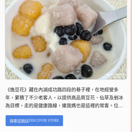
《逸豆花》藏在內湖成功路四段的巷子裡，在地經營多
年，累積了不少老客人，以提供高品質豆花、仙草及剉冰
為目標，走的是健康路線，連我媽也是這裡的常客。位在
中國醫藥大學台北分院旁邊，對面就是熱鬧的湖光市場，
DISCOVER STORE
探索這間店
這附近好吃的店也非常多，而且都是開了好幾年的老店，
例如旁邊的湖光肉圓、鼎鼎燒餅，還有鐵線橋肉焿。...