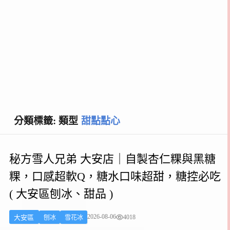
分類標籤: 類型
甜點點心
秘方雪人兄弟 大安店｜自製杏仁粿與黑糖
粿，口感超軟Q，糖水口味超甜，糖控必吃
( 大安區刨冰、甜品 )
2026-08-06
4018
大安區
刨冰
雪花冰