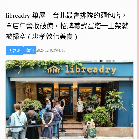
libreadry 巢屋｜台北最會排隊的麵包店，
單店年營收破億，招牌義式蛋塔一上架就
被掃空 ( 忠孝敦化美食 )
2025-12-02
4718
大安區
麵包