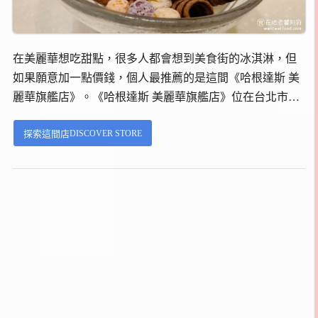
在美麗華想吃甜點，很多人都會想到美食街的冰淇淋，但
如果願意加一點價錢，個人最推薦的是這間《哈根達斯 美
麗華旗艦店》。《哈根達斯 美麗華旗艦店》位在台北市中
山區敬業三路 20號，最近的捷運站是文湖線的劍南路站，
DISCOVER STORE
探索這間店
走路過去只要3分鐘，就在1樓入口旁。...