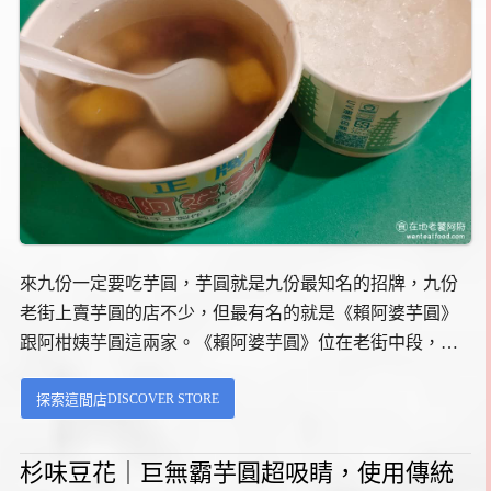
來九份一定要吃芋圓，芋圓就是九份最知名的招牌，九份
老街上賣芋圓的店不少，但最有名的就是《賴阿婆芋圓》
跟阿柑姨芋圓這兩家。《賴阿婆芋圓》位在老街中段，交
通方便不用爬階梯，而且已經傳到第四代經營，算是在地
DISCOVER STORE
探索這間店
老字號。《賴阿婆芋圓》創立於 1991 年，到現在已經三十
多年，目前是第四代在經營。...
杉味豆花｜巨無霸芋圓超吸睛，使用傳統