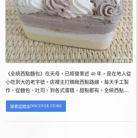
《全統西點麵包》在天母，已經營業近 40 年，是在地人從
小吃到大的老字號。店裡主打精緻西點路線，每天手工製
作，從麵包、吐司，到各式蛋糕、甜點都有。全統西點麵
包在天母有三家分店，分別是天母東路店、天母北路店和
DISCOVER STORE
探索這間店
德行西路店。德行西路店離捷運芝山站最近，交通最方
便。...