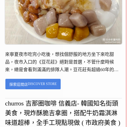
來寧夏夜市吃完小吃後，想找個舒服的地方坐下來吃甜
品，夜市入口的《豆花莊》絕對是首選，不管什麼時候
來，總是會看到滿滿的排隊人潮。豆花莊有超過60年的歷
史，在1965年，創辦人莊先生，原本住在嘉義朴子，為了
DISCOVER STORE
探索這間店
養活一家七口，開始在新莊地區推著手推車，沿街叫賣豆
花。...
churros 吉那圈咖啡 信義店- 韓國知名街頭
美食，現炸酥脆吉拿圈，搭配牛奶霜淇淋
味道超棒，全手工現點現做 ( 市政府美食 )