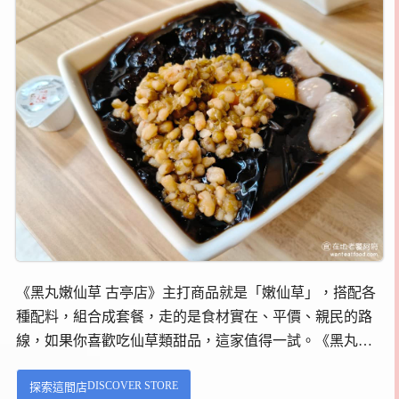
《黑丸嫩仙草 古亭店》主打商品就是「嫩仙草」，搭配各
種配料，組合成套餐，走的是食材實在、平價、親民的路
線，如果你喜歡吃仙草類甜品，這家值得一試。《黑丸嫩
仙草》在台北有多家分店，包含內科店、大直店、西門
DISCOVER STORE
探索這間店
店、長安店、遼寧店等，分布在各個生活圈。...