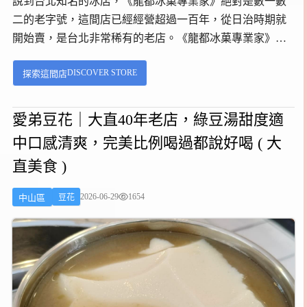
說到台北知名的冰店，《龍都冰菓專業家》絕對是數一數
二的老字號，這間店已經經營超過一百年，從日治時期就
開始賣，是台北非常稀有的老店。《龍都冰菓專業家》幾
年前有搬家過，現在位於台北市萬華區和平西路三段 192
DISCOVER STORE
探索這間店
號，從捷運龍山寺站 2 號出口，沿著和平西路走大約 5 分
鐘，就能到了。...
愛弟豆花｜大直40年老店，綠豆湯甜度適
中口感清爽，完美比例喝過都說好喝 ( 大
直美食 )
2026-06-29
1654
中山區
豆花