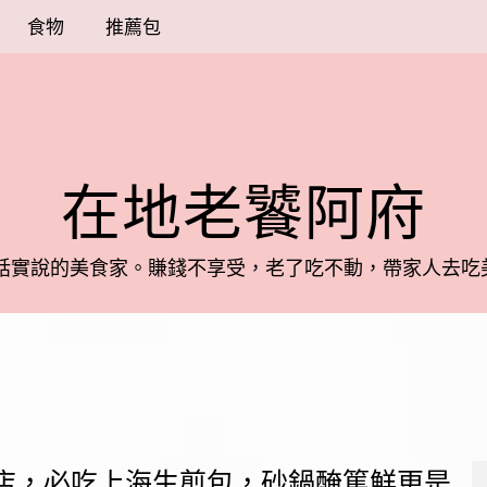
食物
推薦包
在地老饕阿府
話實說的美食家。
賺錢不享受，老了吃不動，帶家人去吃美
老店，必吃上海生煎包，砂鍋醃篤鮮更是