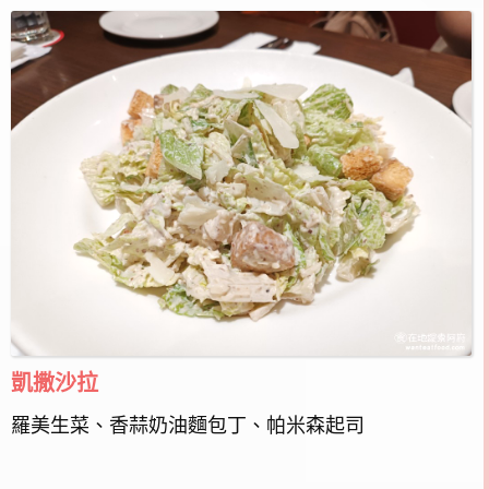
凱撒沙拉
羅美生菜、香蒜奶油麵包丁、帕米森起司