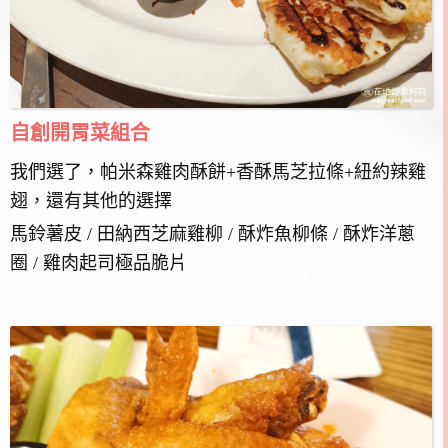
自創開胃菜組合
我們選了，帕米森雞肉酥餅+香酥馬芝拉條+紐約辣雞
翅，還有其他的選擇
馬鈴薯皮 / 田納西芝麻雞柳 / 酥炸魚柳條 / 酥炸洋蔥
圈 / 雞肉起司極品脆片