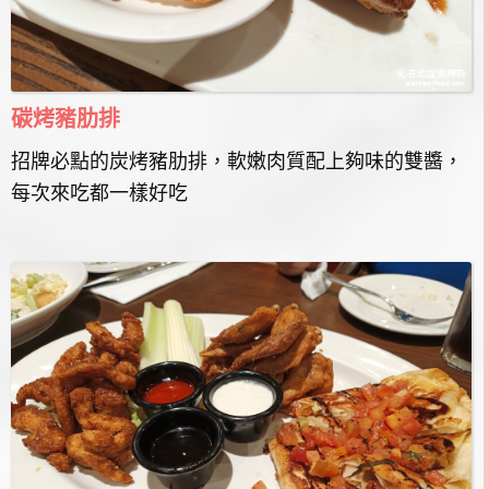
碳烤豬肋排
招牌必點的炭烤豬肋排，軟嫩肉質配上夠味的雙醬，
每次來吃都一樣好吃