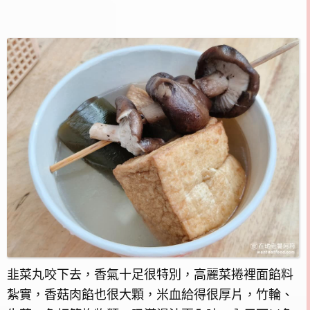
韭菜丸咬下去，香氣十足很特別，高麗菜捲裡面餡料
紮實，香菇肉餡也很大顆，米血給得很厚片，竹輪、