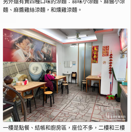
另外還有賣四種口味的涼麵：蒜味小涼麵、麻醬小涼
麵、麻醬雞絲涼麵，和燻雞涼麵。
一樓是點餐、結帳和廚房區，座位不多，二樓和三樓