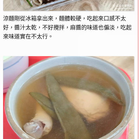
涼麵剛從冰箱拿出來，麵體較硬，吃起來口感不太
好，醬汁太乾，不好攪拌，麻醬的味道也偏淡，吃起
來味道實在不太行。