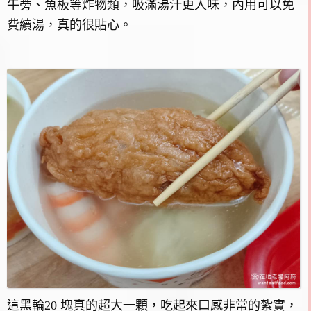
牛蒡、魚板等炸物類，吸滿湯汁更入味，內用可以免
費續湯，真的很貼心。
這黑輪20 塊真的超大一顆，吃起來口感非常的紮實，