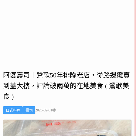
阿婆壽司｜鶯歌50年排隊老店，從路邊攤賣
到蓋大樓，評論破兩萬的在地美食 ( 鶯歌美
食 )
2026-02-01
日式料理
壽司