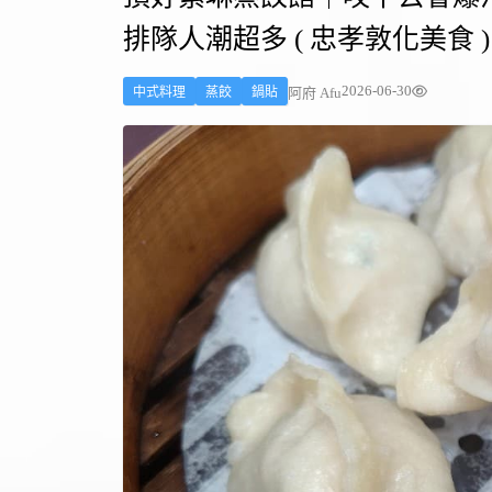
排隊人潮超多 ( 忠孝敦化美食 )
2026-06-30
阿府 Afu
中式料理
蒸餃
鍋貼