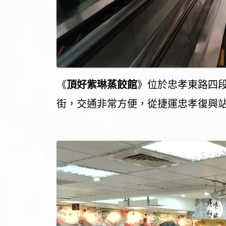
《
頂好紫琳蒸餃館
》位於忠孝東路四段
街，交通非常方便，從捷運忠孝復興站走