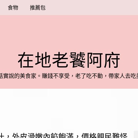
食物
推薦包
在地老饕阿府
話實說的美食家。
賺錢不享受，老了吃不動，帶家人去吃美
汁，外皮滑嫩內餡飽滿，價格親民難怪