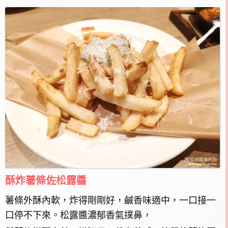
酥炸薯條佐松露醬
薯條外酥內軟，炸得剛剛好，鹹香味適中，一口接一
口停不下來。松露醬濃郁香氣撲鼻，