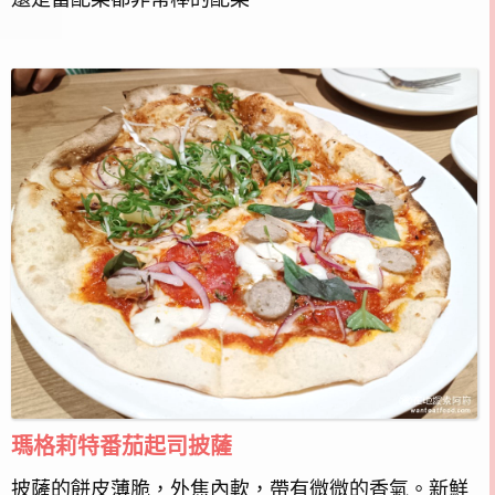
瑪格莉特番茄起司披薩
披薩的餅皮薄脆，外焦內軟，帶有微微的香氣。新鮮