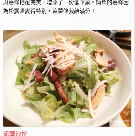
與薯條搭配完美，增添了一份奢華感。簡單的薯條因
為松露醬變得特別，這薯條我給滿分！
凱薩沙拉