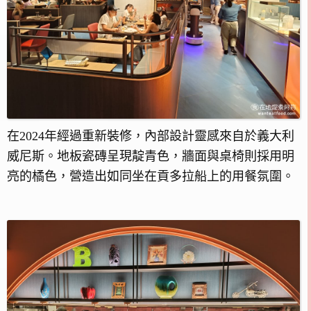
在2024年經過重新裝修，內部設計靈感來自於義大利
威尼斯。地板瓷磚呈現靛青色，牆面與桌椅則採用明
亮的橘色，營造出如同坐在貢多拉船上的用餐氛圍。