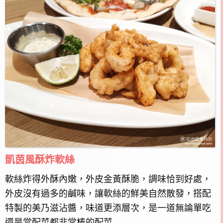
凱茵風酥炸軟絲
軟絲炸得外酥內嫩，外皮金黃酥脆，調味恰到好處，
外皮沒有過多的鹹味，讓軟絲的鮮美自然散發，搭配
特製的美乃滋沾醬，味道更添層次，是一道無論單吃
還是當配菜都非常棒的配菜