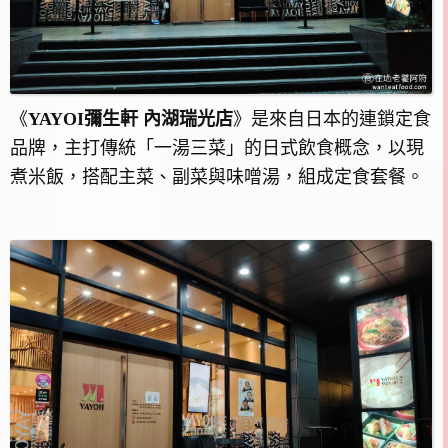
《
YAYOI彌生軒 內湖瑞光店
》是來自日本的連鎖定食
品牌，主打傳統「一湯三菜」的日式飲食概念，以現
煮米飯，搭配主菜、副菜與味噌湯，組成定食套餐。