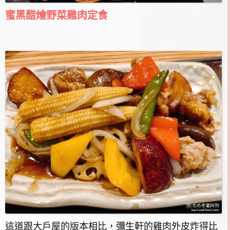
蜜黑醋燴野菜雞肉定食
這道跟大戶屋的版本相比，彌生軒的雞肉外皮炸得比