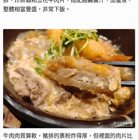
排、炸鮮蝦和五花牛肉片，搭配甜鹹醬汁、加蛋液，
整體相當豐盛，非常下飯。
牛肉肉質算軟，豬排的裹粉炸得厚，但裡面的肉片比