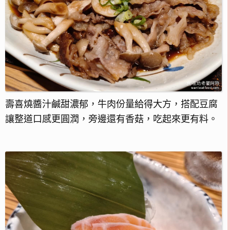
壽喜燒醬汁鹹甜濃郁，牛肉份量給得大方，搭配豆腐
讓整道口感更圓潤，旁邊還有香菇，吃起來更有料。