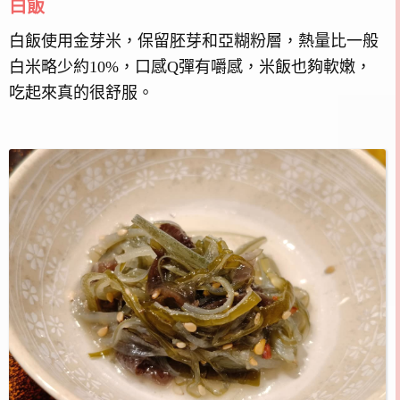
白飯
白飯使用金芽米，保留胚芽和亞糊粉層，熱量比一般
白米略少約10%，口感Q彈有嚼感，米飯也夠軟嫩，
吃起來真的很舒服。