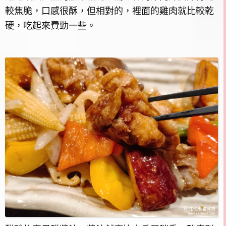
較焦脆，口感很酥，但相對的，裡面的雞肉就比較乾
硬，吃起來費勁一些。