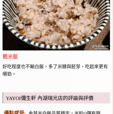
糙米飯
好吃程度也不輸白飯，多了米糠與胚芽，吃起來更有
嚼勁。
YAYOI彌生軒 內湖瑞光店的評論與評價
優點感受:
金芽米白飯品質穩定，米粒Q彈有甜