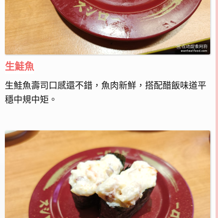
生鮭魚
生鮭魚壽司口感還不錯，魚肉新鮮，搭配醋飯味道平
穩中規中矩。