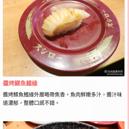
醬烤鰈魚鰭緣
醬烤鰈魚鰭緣外層略帶焦香，魚肉鮮嫩多汁，醬汁味
道濃郁，整體口感不錯。