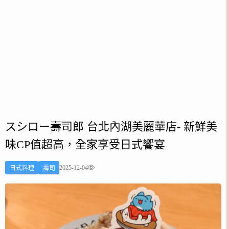
スシロー壽司郎 台北內湖美麗華店- 新鮮美
味CP值超高，全家享受日式饗宴
2025-12-04
日式料理
壽司