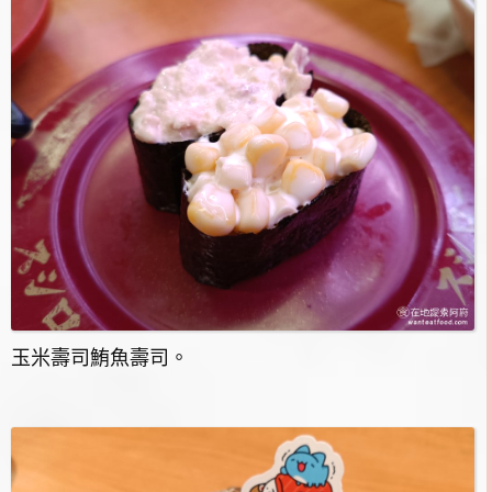
玉米壽司鮪魚壽司。