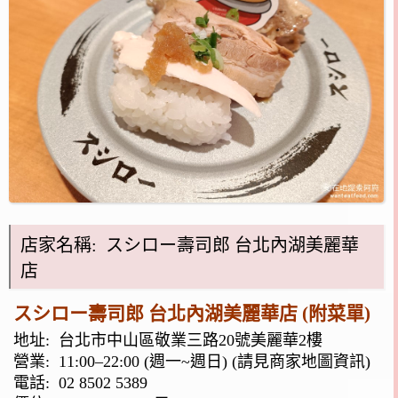
店家名稱: スシロー壽司郎 台北內湖美麗華
店
スシロー壽司郎 台北內湖美麗華店 (附菜單)
地址:
台北市中山區敬業三路20號美麗華2樓
營業: 11:00–22:00 (週一~週日) (請見商家地圖資訊)
電話:
02 8502 5389