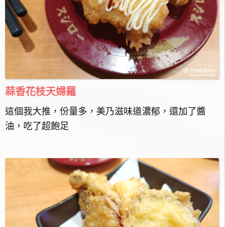
蒜香花枝天婦羅
這個我大推，份量多，美乃滋味道濃郁，還加了醬
油，吃了超飽足