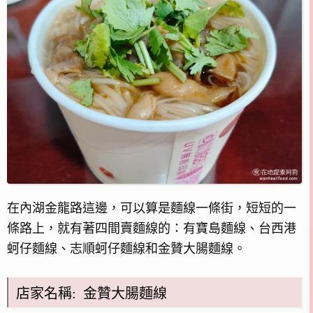
在內湖金龍路這邊，可以算是麵線一條街，短短的一
條路上，就有著四間賣麵線的：有寶島麵線、台西港
蚵仔麵線、志順蚵仔麵線和金贊大腸麵線。
店家名稱: 金贊大腸麵線