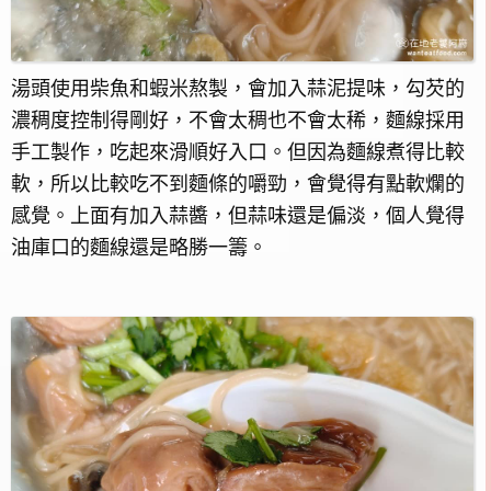
湯頭使用柴魚和蝦米熬製，會加入蒜泥提味，勾芡的
濃稠度控制得剛好，不會太稠也不會太稀，麵線採用
手工製作，吃起來滑順好入口。但因為麵線煮得比較
軟，所以比較吃不到麵條的嚼勁，會覺得有點軟爛的
感覺。上面有加入蒜醬，但蒜味還是偏淡，個人覺得
油庫口的麵線還是略勝一籌。