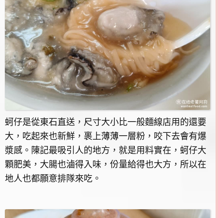
蚵仔是從東石直送，尺寸大小比一般麵線店用的還要
大，吃起來也新鮮，裹上薄薄一層粉，咬下去會有爆
漿感。陳記最吸引人的地方，就是用料實在，蚵仔大
顆肥美，大腸也滷得入味，份量給得也大方，所以在
地人也都願意排隊來吃。