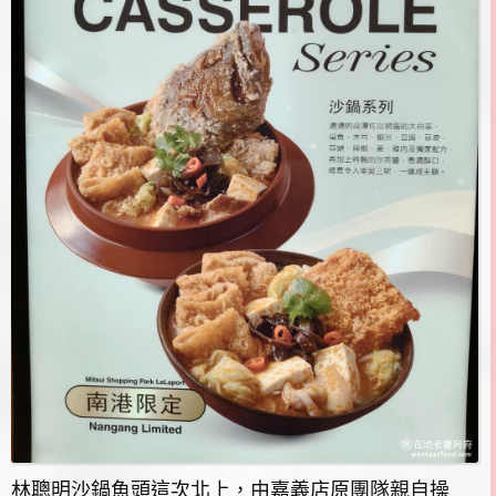
林聰明沙鍋魚頭這次北上，由嘉義店原團隊親自操