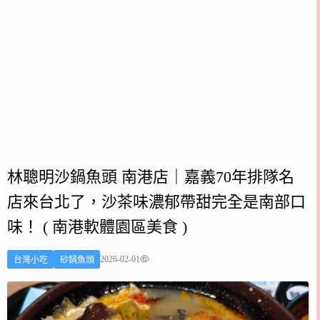
林聰明沙鍋魚頭 南港店｜嘉義70年排隊名
店來台北了，沙茶味濃郁帶甜完全是南部口
味！ ( 南港軟體園區美食 )
2026-02-01
台灣小吃
砂鍋魚頭