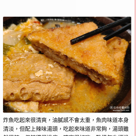
炸魚吃起來很清爽，油膩感不會太重，魚肉味道本身
清淡，但配上辣味湯頭，吃起來味道非常夠，湯頭雖