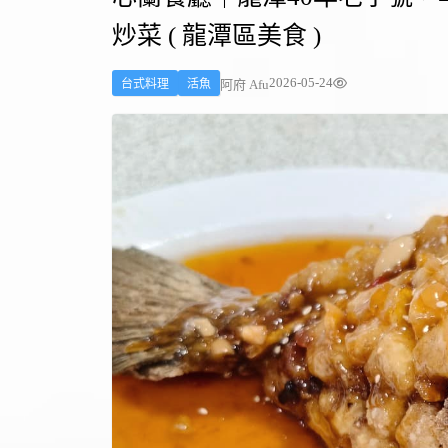
炒菜 ( 龍潭區美食 )
2026-05-24
阿府 Afu
台式料理
活魚