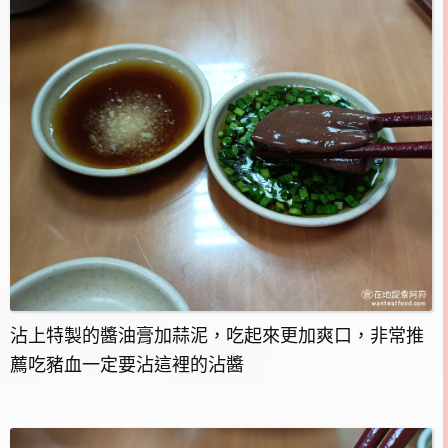
沾上特製的醬油膏加蒜泥，吃起來更加爽口，非常推
薦吃豬血一定要沾這裡的沾醬