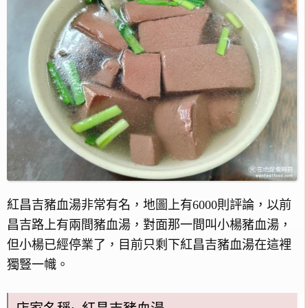
紅昌吉豬血湯非常有名，地圖上有6000則評論，以前
昌吉路上有兩間豬血湯，對面那一間叫小楊豬血湯，
但小楊已經停業了，目前只剩下紅昌吉豬血湯在這裡
獨豎一幟。